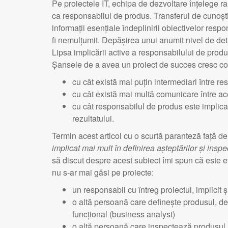
Pe proiectele IT, echipa de dezvoltare înțelege rar
ca responsabilul de produs. Transferul de cunoștin
informații esențiale îndeplinirii obiectivelor res
fi nemulțumit. Depășirea unui anumit nivel de detal
Lipsa implicării active a responsabilului de produs
Șansele de a avea un proiect de succes cresc co
cu cât există mai puțin intermediari între r
cu cât există mai multă comunicare între ace
cu cât responsabilul de produs este implicat
rezultatului.
Termin acest articol cu o scurtă paranteză față de
implicat mai mult în definirea așteptărilor și inspe
să discut despre acest subiect îmi spun că este e
nu s-ar mai găsi pe proiecte:
un responsabil cu întreg proiectul, implicit ș
o altă persoană care definește produsul, defi
funcțional (business analyst)
o altă persoană care inspectează produsul, 