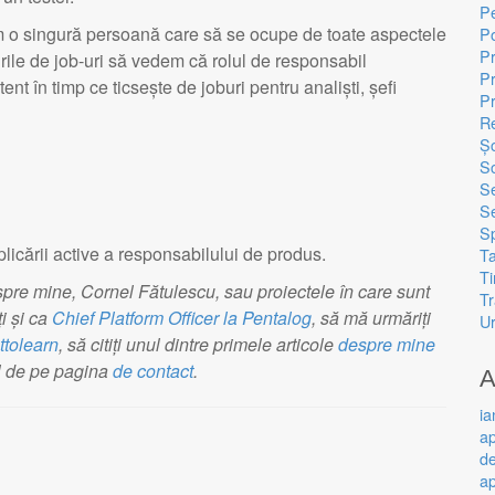
Pe
em o singură persoană care să se ocupe de toate aspectele
Po
Pr
rile de job-uri să vedem că rolul de responsabil
P
t în timp ce ticsește de joburi pentru analiști, șefi
P
Re
Ș
S
Se
Se
Sp
icării active a responsabilului de produs.
Ta
Ti
espre mine, Cornel Fătulescu, sau proiectele în care sunt
T
i și ca
Chief Platform Officer la Pentalog
, să mă urmăriți
Ur
ttolearn
, să citiți unul dintre primele articole
despre mine
l de pe pagina
de contact
.
A
ia
ap
d
ap