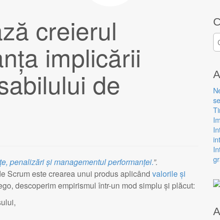
ză creierul
C
C
nța implicării
sabilului de
A
N
se
Ti
Im
In
in
In
gr
e, penalizări și managementul performanței.
”.
e de Scrum este crearea unui produs aplicând
valorile și
lego, descoperim empirismul într-un mod simplu și plăcut:
ului,
A