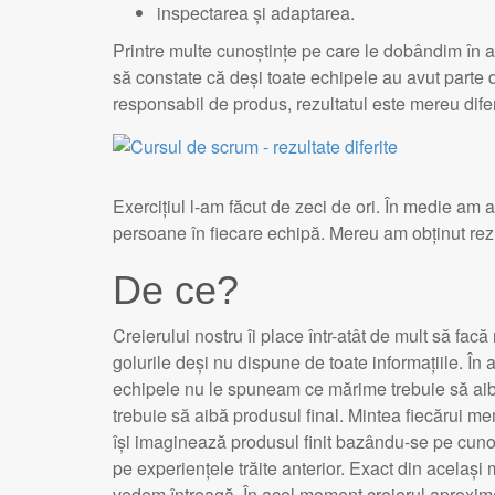
inspectarea și adaptarea.
Printre multe cunoștințe pe care le dobândim în ac
să constate că deși toate echipele au avut parte d
responsabil de produs, rezultatul este mereu difer
Exercițiul l-am făcut de zeci de ori. În medie am 
persoane în fiecare echipă. Mereu am obținut rezul
De ce?
Creierului nostru îi place într-atât de mult să fa
golurile deși nu dispune de toate informațiile. În
echipele nu le spuneam ce mărime trebuie să aibă
trebuie să aibă produsul final. Mintea fiecărui m
își imaginează produsul finit bazându-se pe cuno
pe experiențele trăite anterior. Exact din acelaș
vedem întreagă. În acel moment creierul aproxime