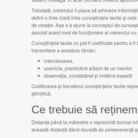
Totodată, creierului îi place să arhiveze informa
defini o linie clară între cunoștințele tacite și ce
de creație. Așa s-a ajuns la conceptul de
cunoașt
asociat acest mod de funcționare al creierului cu
Cunoștințele tacite nu pot fi codificate pentru a f
transmitere a acestora rămân:
intervievarea,
ucenicia, practicând alături de un mentor
observația, constatând și imitând experții
Codificarea și transferul cunoștințelor tacite rep
științifică.
Ce trebuie să reținem
Distanța până la măiestrie o reprezintă tocmai i
această distanță dând dovadă de perseverență și 