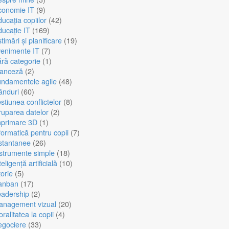
conomie IT
(9)
ucația copiilor
(42)
ucație IT
(169)
timări și planificare
(19)
enimente IT
(7)
ră categorie
(1)
ranceză
(2)
ndamentele agile
(48)
ânduri
(60)
stiunea conflictelor
(8)
uparea datelor
(2)
mprimare 3D
(1)
formatică pentru copii
(7)
stantanee
(26)
strumente simple
(18)
teligență artificială
(10)
torie
(5)
anban
(17)
eadership
(2)
anagement vizual
(20)
ralitatea la copii
(4)
egociere
(33)