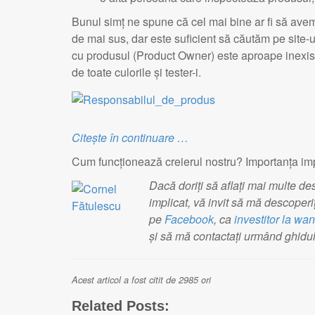
Bunul simț ne spune că cel mai bine ar fi să av
de mai sus, dar este suficient să căutăm pe site-u
cu produsul (Product Owner) este aproape inexisten
de toate culorile și tester-i.
Citește în continuare …
Cum funcționează creierul nostru? Importanța impl
Dacă doriți să aflați mai multe d
implicat, vă invit să mă descoperiț
pe
Facebook
, ca
investitor la wan
și să mă contactați urmând ghidu
Acest articol a fost citit de 2985 ori
Related Posts: