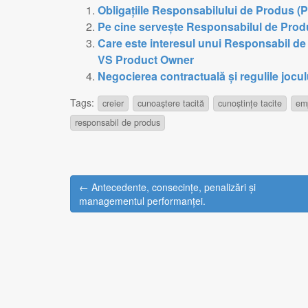
Obligațiile Responsabilului de Produs (
Pe cine servește Responsabilul de Pro
Care este interesul unui Responsabil d
VS Product Owner
Negocierea contractuală și regulile jocul
Tags:
creier
cunoaștere tacită
cunoștințe tacite
em
responsabil de produs
← Antecedente, consecințe, penalizări și
Post navigation
managementul performanței.