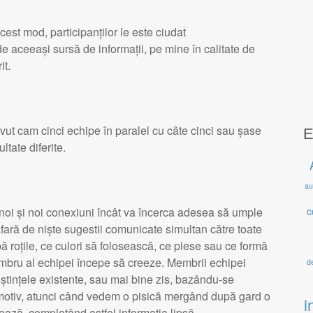
est mod, participanților le este ciudat
e aceeași sursă de informații, pe mine în calitate de
it.
avut cam cinci echipe în paralel cu câte cinci sau șase
E
tate diferite.
au
c
că noi și noi conexiuni încât va încerca adesea să umple
 afară de niște sugestii comunicate simultan către toate
 roțile, ce culori să folosească, ce piese sau ce formă
embru al echipei începe să creeze. Membrii echipei
de
ștințele existente, sau mai bine zis, bazându-se
i motiv, atunci când vedem o pisică mergând după gard o
i
ază, completând astfel informația lipsă.