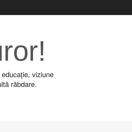
uror!
 educație, viziune
ultă răbdare.