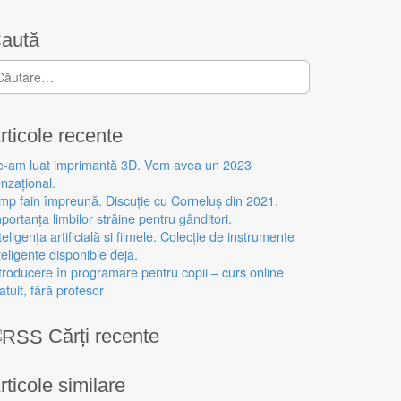
aută
aută după:
rticole recente
e-am luat imprimantă 3D. Vom avea un 2023
nzațional.
mp fain împreună. Discuție cu Corneluș din 2021.
portanța limbilor străine pentru gânditori.
teligența artificială și filmele. Colecție de instrumente
teligente disponible deja.
troducere în programare pentru copii – curs online
atuit, fără profesor
Cărți recente
rticole similare