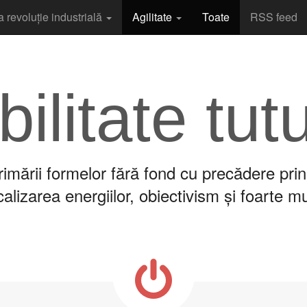
a revoluție industrială
Agilitate
Toate
RSS feed
bilitate tut
imării formelor fără fond cu precădere prin
lizarea energiilor, obiectivism și foarte m