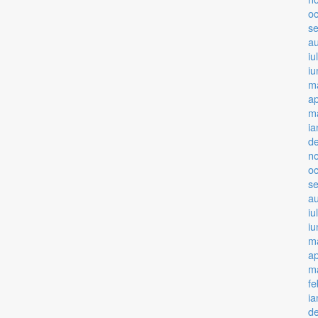
o
s
a
iu
iu
m
ap
ma
ia
d
n
o
s
a
iu
iu
m
ap
ma
fe
ia
d