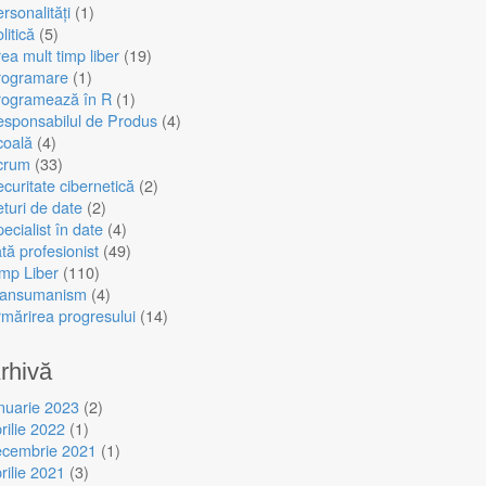
rsonalități
(1)
litică
(5)
ea mult timp liber
(19)
rogramare
(1)
rogramează în R
(1)
sponsabilul de Produs
(4)
coală
(4)
crum
(33)
curitate cibernetică
(2)
turi de date
(2)
ecialist în date
(4)
tă profesionist
(49)
mp Liber
(110)
ransumanism
(4)
mărirea progresului
(14)
rhivă
nuarie 2023
(2)
rilie 2022
(1)
ecembrie 2021
(1)
rilie 2021
(3)