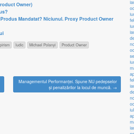
ia
Product Owner)
o
dus?
iu
e Produs Mandatat? Niciunul. Proxy Product Owner
fe
iu
ia
ui
d
n
pirism
ludic
Michael Polanyi
Product Owner
o
s
iu
m
ap
fe
Managementul Performanței. Spune NU pedepselor
ia
și penalizărilor la locul de muncă. →
d
n
o
iu
ap
ma
ia
n