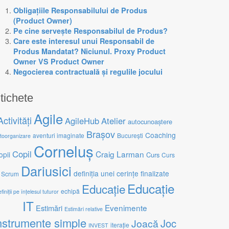
Obligațiile Responsabilului de Produs
(Product Owner)
Pe cine servește Responsabilul de Produs?
Care este interesul unui Responsabil de
Produs Mandatat? Niciunul. Proxy Product
Owner VS Product Owner
Negocierea contractuală și regulile jocului
tichete
Agile
Activități
AgileHub
Atelier
autocunoaștere
Brașov
Coaching
aventuri imaginate
București
toorganizare
Corneluș
Copil
Craig Larman
opii
Curs
Curs
Dariusici
definiția unei cerințe finalizate
Scrum
Educație
Educație
echipă
finiții pe înțelesul tuturor
IT
Evenimente
Estimări
Estimări relative
nstrumente simple
Joc
Joacă
iterație
INVEST