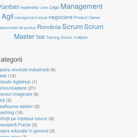
Management
Kanban
Lego
leadership
Lean
Agil
negociere
Product Owner
management vizual
Scrum
Scrum
România
responsabil de produs
Master
Tată
Training Scrum
învățare
ategorii
patra revoluție industrială
(6)
tele
(12)
ticafe AgileHub
(1)
utocunoaștere
(21)
enturi imaginate
(6)
rți
(5)
asificarea datelor
(2)
oaching
(16)
finiții pe înțelesul tuturor
(6)
escoperă Franța
(2)
spre educație în general
(3)
espre mine
(3)