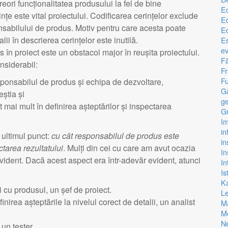
eori funcționalitatea produsului la fel de bine
E
țe este vital proiectului. Codificarea cerințelor exclude
Ed
ponsabilului de produs. Motiv pentru care acesta poate
Ed
ii în descrierea cerințelor este inutilă.
Es
ev
 în proiect este un obstacol major în reușita proiectului.
Fă
nsiderabil:
F
Fu
esponsabilul de produs și echipa de dezvoltare,
G
știa și
ge
 mai mult în definirea așteptărilor și inspectarea
Gr
I
in
 ultimul punct:
cu cât responsabilul de produs este
in
ctarea rezultatului
. Mulți din cei cu care am avut ocazia
In
vident. Dacă acest aspect era într-adevăr evident, atunci
In
Is
K
i cu produsul, un șef de proiect.
L
nirea așteptările la nivelul corect de detalii, un analist
M
Mo
N
un tester.