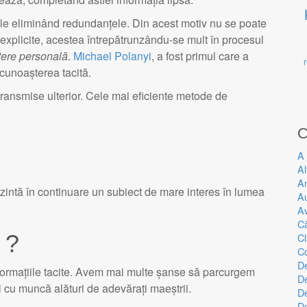
țiile eliminând redundanțele. Din acest motiv nu se poate
le explicite, acestea întrepătrunzându-se mult în procesul
ere personală
.
Michael Polanyi
, a fost primul care a
 cunoașterea tacită.
i transmise ulterior. Cele mai eficiente metode de
C
A 
Al
An
rezintă în continuare un subiect de mare interes în lumea
A
Av
Că
 ?
Cl
C
De
nformațiile tacite. Avem mai multe șanse să parcurgem
D
cu muncă alături de adevărați maeștrii.
De
D