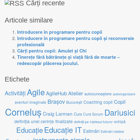
Cărți recente
Articole similare
Introducere în programare pentru copii
Introducere în programare pentru copii și reconversie
profesională
Cărți pentru copii: Amulet și Chi
Tinereţe fără bătrâneţe şi viaţă fără de moarte –
redescopăr plăcerea jocului.
Etichete
Agile
Activități
AgileHub
Atelier
autocunoaștere
autoorganizare
Brașov
Copil
Coaching
copii
aventuri imaginate
București
Corneluș
Dariusici
Craig Larman
Curs
Curs Scrum
definiția unei cerințe finalizate
echipă
definiții pe înțelesul tuturor
Educație IT
Educație
Estimări
Estimări relative
instrumente simple