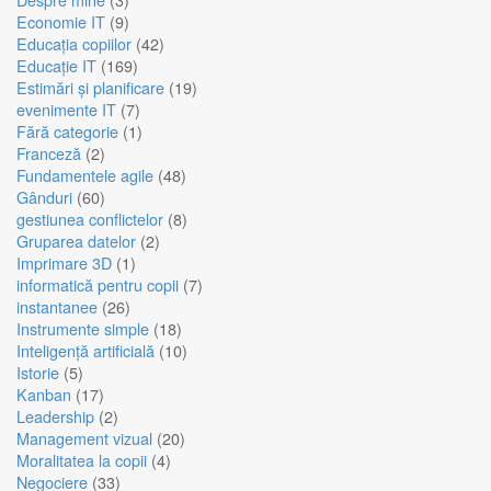
Economie IT
(9)
Educația copiilor
(42)
Educație IT
(169)
Estimări și planificare
(19)
evenimente IT
(7)
Fără categorie
(1)
Franceză
(2)
Fundamentele agile
(48)
Gânduri
(60)
gestiunea conflictelor
(8)
Gruparea datelor
(2)
Imprimare 3D
(1)
informatică pentru copii
(7)
instantanee
(26)
Instrumente simple
(18)
Inteligență artificială
(10)
Istorie
(5)
Kanban
(17)
Leadership
(2)
Management vizual
(20)
Moralitatea la copii
(4)
Negociere
(33)