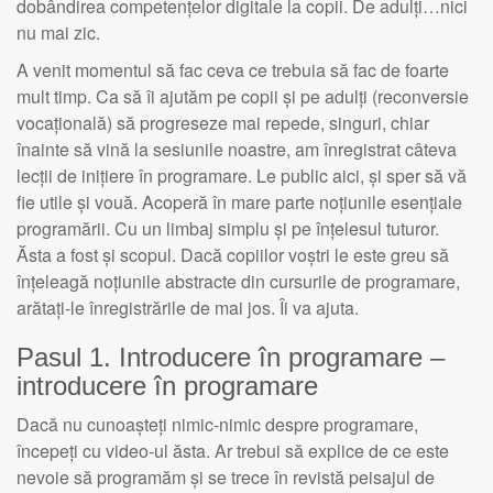
dobândirea competențelor digitale la copii. De adulți…nici
nu mai zic.
A venit momentul să fac ceva ce trebuia să fac de foarte
mult timp. Ca să îi ajutăm pe copii și pe adulți (reconversie
vocațională) să progreseze mai repede, singuri, chiar
înainte să vină la sesiunile noastre, am înregistrat câteva
lecții de inițiere în programare. Le public aici, și sper să vă
fie utile și vouă. Acoperă în mare parte noțiunile esențiale
programării. Cu un limbaj simplu și pe înțelesul tuturor.
Ăsta a fost și scopul. Dacă copiilor voștri le este greu să
înțeleagă noțiunile abstracte din cursurile de programare,
arătați-le înregistrările de mai jos. Îi va ajuta.
Pasul 1. Introducere în programare –
introducere în programare
Dacă nu cunoașteți nimic-nimic despre programare,
începeți cu video-ul ăsta. Ar trebui să explice de ce este
nevoie să programăm și se trece în revistă peisajul de