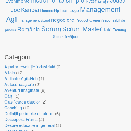
Joacă
Evenimente
iterație
INVEST
Management
Joc
Kanban
Lego
leadership
Lean
Agil
negociere
Product Owner
management vizual
responsabil de
Scrum
Scrum Master
România
Tată
Training
produs
Scrum
învățare
Categorii
A patra revoluție industrială
(6)
Altele
(12)
Anticafe AgileHub
(1)
Autocunoaștere
(21)
Aventuri imaginate
(6)
Cărți
(5)
Clasificarea datelor
(2)
Coaching
(16)
Definiții pe înțelesul tuturor
(6)
Descoperă Franța
(2)
Despre educație în general
(3)
Despre mine
(3)