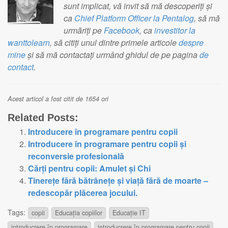
sunt implicat, vă invit să mă descoperiți și
ca
Chief Platform Officer la Pentalog
, să mă
urmăriți pe
Facebook
, ca
investitor la
wanttolearn
, să citiți unul dintre primele articole
despre
mine
și să mă contactați urmând ghidul de pe pagina
de
contact
.
Acest articol a fost citit de 1654 ori
Related Posts:
Introducere în programare pentru copii
Introducere în programare pentru copii și
reconversie profesională
Cărți pentru copii: Amulet și Chi
Tinereţe fără bătrâneţe şi viaţă fără de moarte –
redescopăr plăcerea jocului.
Tags:
copii
Educația copiilor
Educație IT
introducrere în programare
introducrere în programare pentru copii