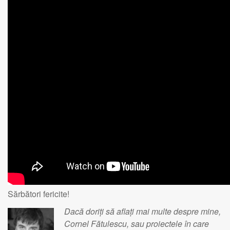
Sărbători fericite!
Dacă doriți să aflați mai multe despre mine,
Cornel Fătulescu, sau proiectele în care