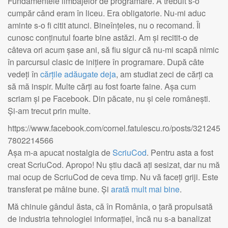
Fundamentele limbajelor de programare. A trebuit s-o
cumpăr când eram în liceu. Era obligatorie. Nu-mi aduc
aminte s-o fi citit atunci. Bineînțeles, nu o recomand. Îi
cunosc conținutul foarte bine astăzi. Am și recitit-o de
câteva ori acum șase ani, să fiu sigur că nu-mi scapă nimic
în parcursul clasic de inițiere în programare. După câte
vedeți în
cărțile adăugate deja
, am studiat zeci de cărți ca
să mă inspir. Multe cărți au fost foarte faine. Așa cum
scriam și pe Facebook. Din păcate, nu și cele românești.
Și-am trecut prin multe.
https://www.facebook.com/cornel.fatulescu.ro/posts/321245
7802214566
Așa m-a apucat nostalgia de
ScriuCod
. Pentru asta a fost
creat ScriuCod. Apropo! Nu știu dacă ați sesizat, dar nu mă
mai ocup de ScriuCod de ceva timp. Nu vă faceți griji. Este
transferat pe mâine bune. Și
arată mult mai bine
.
Mă chinuie gândul ăsta, că în România, o țară propulsată
de industria tehnologiei informației, încă nu s-a banalizat