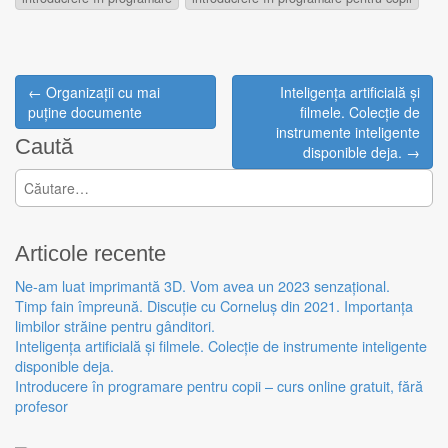
← Organizații cu mai
Inteligența artificială și
Post navigation
puține documente
filmele. Colecție de
instrumente inteligente
Caută
disponible deja. →
Caută după:
Articole recente
Ne-am luat imprimantă 3D. Vom avea un 2023 senzațional.
Timp fain împreună. Discuție cu Corneluș din 2021. Importanța
limbilor străine pentru gânditori.
Inteligența artificială și filmele. Colecție de instrumente inteligente
disponible deja.
Introducere în programare pentru copii – curs online gratuit, fără
profesor