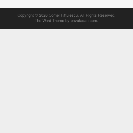
Copyright © 2026
Cornel Fătulescu
. All Rights Reserved.
The Ward Theme by
bavotasan.com
.