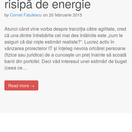
risipă de energie
by
Cornel Fatulescu
on
20 februarie 2015
Atunci când vine vorba despre tranziția către agilitate, cred
că una dintre întrebările cel mai des întâlnite este „cum te
asiguri că dai niște estimări realiste?”. Lucrez activ în
vânzarea proiectelor IT și înțeleg nevoia oricărei persoane
(fizice sau juridice) de a cunoaște un preț înainte să scoată
banii din portofel. Deci văd interesul unei estimări de buget
(ceea ce…
Read more →