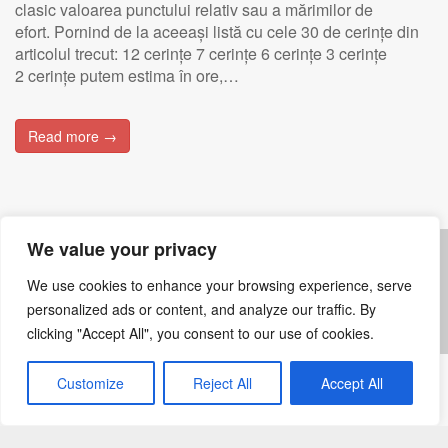
clasic valoarea punctului relativ sau a mărimilor de
efort. Pornind de la aceeași listă cu cele 30 de cerințe din
articolul trecut: 12 cerințe 7 cerințe 6 cerințe 3 cerințe
2 cerințe putem estima în ore,…
Read more →
We value your privacy
Posts navigation
We use cookies to enhance your browsing experience, serve
←
Older posts
personalized ads or content, and analyze our traffic. By
clicking "Accept All", you consent to our use of cookies.
Customize
Reject All
Accept All