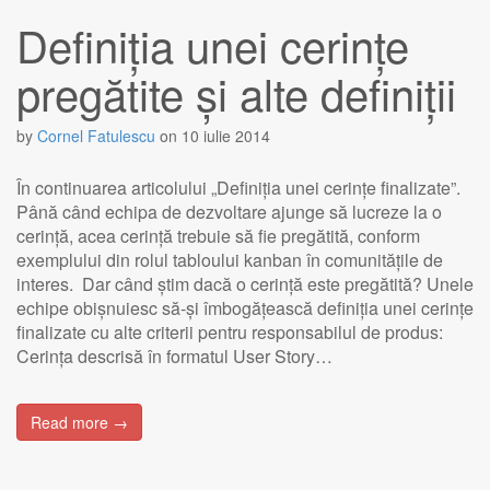
Definiția unei cerințe
pregătite și alte definiții
by
Cornel Fatulescu
on
10 iulie 2014
În continuarea articolului „Definiția unei cerințe finalizate”.
Până când echipa de dezvoltare ajunge să lucreze la o
cerință, acea cerință trebuie să fie pregătită, conform
exemplului din rolul tabloului kanban în comunitățile de
interes. Dar când știm dacă o cerință este pregătită? Unele
echipe obișnuiesc să-și îmbogățească definiția unei cerințe
finalizate cu alte criterii pentru responsabilul de produs:
Cerința descrisă în formatul User Story…
Read more →