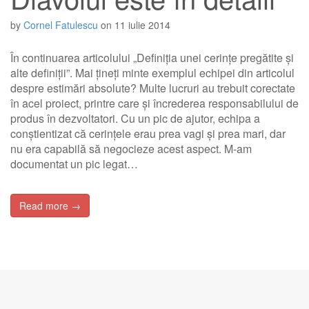
by
Cornel Fatulescu
on
11 iulie 2014
În continuarea articolului „Definiția unei cerințe pregătite și
alte definiții”. Mai țineți minte exemplul echipei din articolul
despre estimări absolute? Multe lucruri au trebuit corectate
în acel proiect, printre care și încrederea responsabilului de
produs în dezvoltatori. Cu un pic de ajutor, echipa a
conștientizat că cerințele erau prea vagi și prea mari, dar
nu era capabilă să negocieze acest aspect. M-am
documentat un pic legat…
Read more →