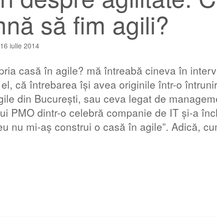
nă să fim agili?
16 iulie 2014
opria casă în agile? mă întreabă cineva în inter
 el, că întrebarea își avea originile într-o întruni
gile din București, sau ceva legat de managem
unui PMO dintr-o celebră companie de IT și-a înc
eu nu mi-aș construi o casă în agile”. Adică, c