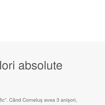
lori absolute
afic”. Când Corneluș avea 3 anișori,