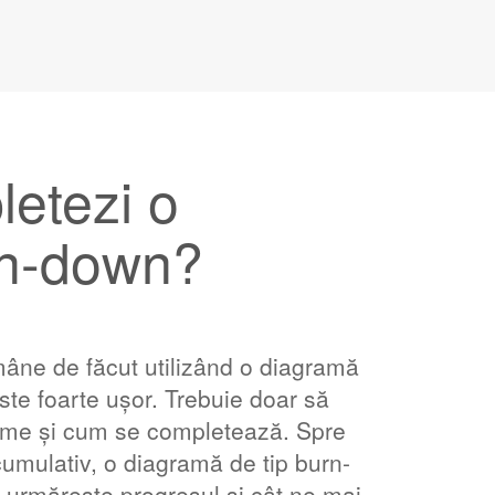
etezi o
rn-down?
mâne de făcut utilizând o diagramă
ste foarte ușor. Trebuie doar să
ame și cum se completează. Spre
umulativ, o diagramă de tip burn-
i urmărește progresul și cât ne mai