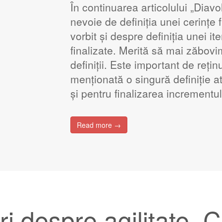
În continuarea articolului „Diavo
nevoie de definiția unei cerințe 
vorbit și despre definiția unei ite
finalizate. Merită să mai zăbov
definiții. Este important de reți
menționată o singură definiție at
și pentru finalizarea incrementu
Read more →
i despre agilitate. 