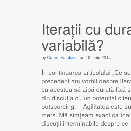
Iterații cu dur
variabilă?
by
Cornel Fatulescu
on
10 iunie 2014
În continuarea articolului „Ce sunt
precedent am vorbit despre iteraț
ca acestea să aibă durată fixă sa
din discuția cu un potențial clie
outsourcing: – Agilitatea este su
mers. Mă simțeam exact ca înain
discuții interminabile despre c