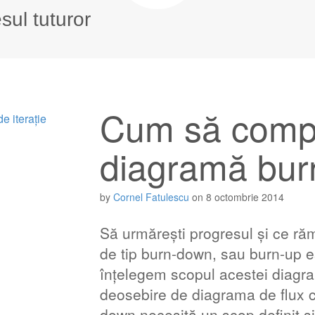
esul tuturor
Cum să compl
diagramă bu
by
Cornel Fatulescu
on
8 octombrie 2014
Să urmărești progresul și ce ră
de tip burn-down, sau burn-up e
înțelegem scopul acestei diagr
deosebire de diagrama de flux c
down necesită un scop definit ș