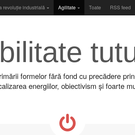
a revoluție industrială
Agilitate
Toate
RSS feed
bilitate tut
imării formelor fără fond cu precădere prin
lizarea energiilor, obiectivism și foarte m