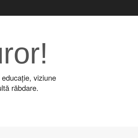
uror!
 educație, viziune
ultă răbdare.