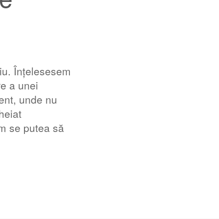
viu. Înțelesesem
re a unei
ent, unde nu
heiat
um se putea să