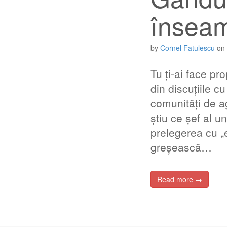
înseam
by
Cornel Fatulescu
on
Tu ți-ai face pr
din discuțiile cu
comunități de a
știu ce șef al 
prelegerea cu „
greșească…
Read more →