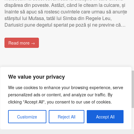
dispărea din poveste. Astăzi, când le citeam la culcare, și
înainte să apuc să rostesc cuvintele care urmau să anunțe
sfârșitul lui Mufasa, tatăl lui Simba din Regele Leu,
Dariusici pune degetul speriat pe poză și ne previne că…
Read more →
We value your privacy
Posts navigation
We use cookies to enhance your browsing experience, serve
←
Older posts
personalized ads or content, and analyze our traffic. By
clicking "Accept All", you consent to our use of cookies.
Customize
Reject All
Accept All