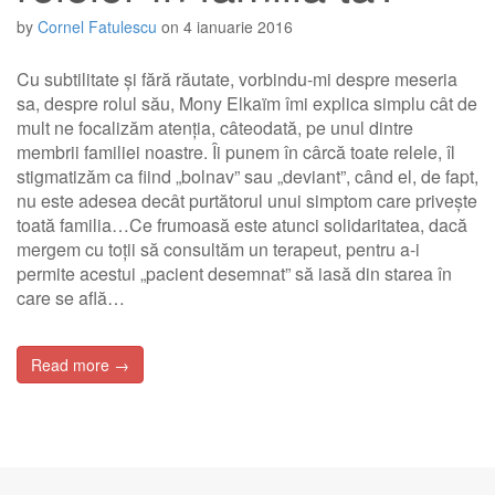
by
Cornel Fatulescu
on
4 ianuarie 2016
Cu subtilitate și fără răutate, vorbindu-mi despre meseria
sa, despre rolul său, Mony Elkaïm îmi explica simplu cât de
mult ne focalizăm atenția, câteodată, pe unul dintre
membrii familiei noastre. Îi punem în cârcă toate relele, îl
stigmatizăm ca fiind „bolnav” sau „deviant”, când el, de fapt,
nu este adesea decât purtătorul unui simptom care privește
toată familia…Ce frumoasă este atunci solidaritatea, dacă
mergem cu toții să consultăm un terapeut, pentru a-i
permite acestui „pacient desemnat” să iasă din starea în
care se află…
Read more →