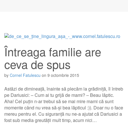
Întreaga familie are
ceva de spus
by
Cornel Fatulescu
on
9 octombrie 2015
Astăzi de dimineață, înainte să plecăm la grădiniță, îl întreb
pe Dariusici: – Cum ai tu grijă de mami? – Beau lăptic.
Aha! Cel puțin n-ar trebui să se mai mire mami că sunt
momente când nu vrea să-și bea lăpticul :)). Doar nu o face
mereu pentru el. Cu siguranță nu ne-a ajutat că Dariusici a
fost sub media greutății mult timp, acum nici…