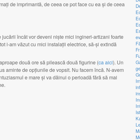
smați de imprimantă, de ceea ce pot face cu ea și de ceea
D
E
Ed
Ed
Es
jucării încât vor deveni niște mici ingineri-artizani foarte
ev
Fă
 i-am văzut cu mici instalații electrice, să-și extindă
F
Fu
G
t aproape două ore să pilească două figurine (
ca aici
). Un
ge
dus aminte de opțiunile de vopsit. Nu facem încă. N-avem
Gr
ntuziasmul e mare și va dăinui o perioadă fără să mai
I
ne.
in
in
In
In
Is
K
L
M
Mo