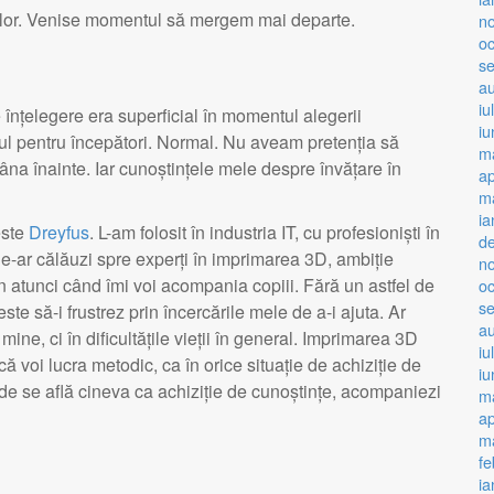
rilor. Venise momentul să mergem mai departe.
n
o
s
a
iu
 înțelegere era superficial în momentul alegerii
iu
ul pentru începători. Normal. Nu aveam pretenția să
m
âna înainte. Iar cunoștințele mele despre învățare în
ap
ma
ia
este
Dreyfus
. L-am folosit în industria IT, cu profesioniști în
d
e-ar călăuzi spre experți în imprimarea 3D, ambiție
n
 atunci când îmi voi acompania copiii. Fără un astfel de
o
s
te să-i frustrez prin încercările mele de a-i ajuta. Ar
a
ne, ci în dificultățile vieții în general. Imprimarea 3D
iu
voi lucra metodic, ca în orice situație de achiziție de
iu
unde se află cineva ca achiziție de cunoștințe, acompaniezi
m
ap
ma
fe
ia