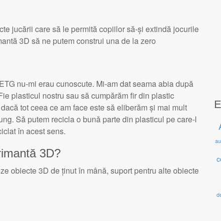
ecte jucării care să le permită copiilor să-și extindă jocurile
rimantă 3D să ne putem construi una de la zero
ca PETG nu-mi erau cunoscute. Mi-am dat seama abia după
 Fie plasticul nostru sau să cumpărăm fir din plastic
E
 dacă tot ceea ce am face este să eliberăm și mai mult
ung. Să putem recicla o bună parte din plasticul pe care-l
ciclat în acest sens.
au
primantă 3D?
c
eze obiecte 3D de ținut în mână, suport pentru alte obiecte
de