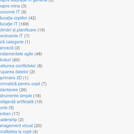
espre mine
(3)
conomie IT
(9)
ucația copiilor
(42)
ucație IT
(169)
timări și planificare
(19)
enimente IT
(7)
ră categorie
(1)
ranceză
(2)
ndamentele agile
(48)
ânduri
(60)
stiunea conflictelor
(8)
uparea datelor
(2)
mprimare 3D
(1)
formatică pentru copii
(7)
stantanee
(26)
strumente simple
(18)
teligență artificială
(10)
torie
(5)
anban
(17)
eadership
(2)
anagement vizual
(20)
ralitatea la copii
(4)