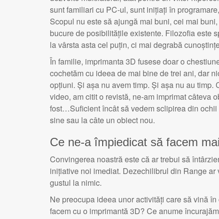
sunt familiari cu PC-ul, sunt inițiați în programare,
Scopul nu este să ajungă mai buni, cei mai buni,
bucure de posibilitățile existente. Filozofia este s
la vârsta asta cel puțin, ci mai degrabă cunoștinț
În familie, imprimanta 3D fusese doar o chestiune
cochetăm cu ideea de mai bine de trei ani, dar n
opțiuni. Și așa nu avem timp. Și așa nu au timp
video, am citit o revistă, ne-am imprimat câteva 
fost…Suficient încât să vedem sclipirea din ochii
sine sau la câte un obiect nou.
Ce ne-a împiedicat să facem ma
Convingerea noastră este că ar trebui să întârzi
inițiative noi imediat. Dezechilibrul din Range ar
gustul la nimic.
Ne preocupa ideea unor activități care să vină în
facem cu o imprimantă 3D? Ce anume încurajăm? 