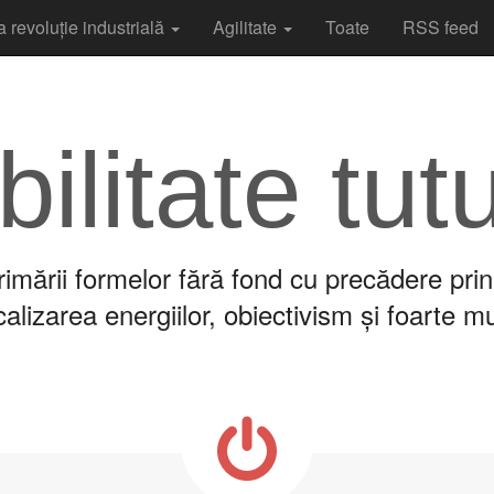
a revoluție industrială
Agilitate
Toate
RSS feed
bilitate tut
imării formelor fără fond cu precădere prin
lizarea energiilor, obiectivism și foarte m