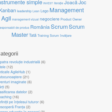
nstrumente simple
Joc
Joacă
iterație
INVEST
Management
Kanban
Lego
leadership
Lean
Agil
negociere
Product Owner
management vizual
Scrum
Scrum
România
responsabil de produs
Master
Tată
Training Scrum
învățare
ategorii
patra revoluție industrială
(6)
tele
(12)
ticafe AgileHub
(1)
utocunoaștere
(21)
enturi imaginate
(6)
rți
(5)
asificarea datelor
(2)
oaching
(16)
finiții pe înțelesul tuturor
(6)
escoperă Franța
(2)
spre educație în general
(3)