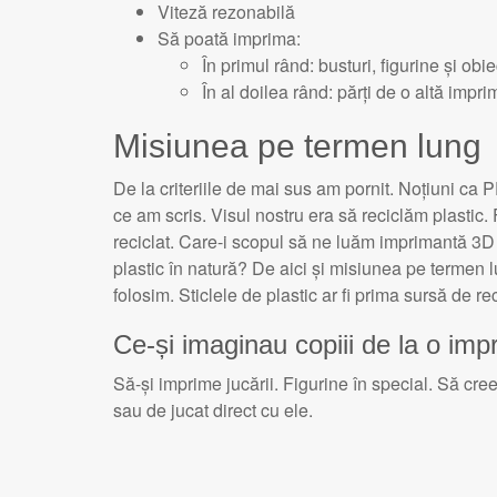
Viteză rezonabilă
Să poată imprima:
În primul rând: busturi, figurine și obi
În al doilea rând: părți de o altă imp
Misiunea pe termen lung
De la criteriile de mai sus am pornit. Noțiuni 
ce am scris. Visul nostru era să reciclăm plastic.
reciclat. Care-i scopul să ne luăm imprimantă 3D
plastic în natură? De aici și misiunea pe termen l
folosim. Sticlele de plastic ar fi prima sursă de re
Ce-și imaginau copiii de la o im
Să-și imprime jucării. Figurine în special. Să cre
sau de jucat direct cu ele.