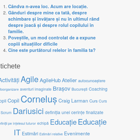
Cândva n-avea loc. Acum are locație.
Gânduri despre mine ca tată, despre
schimbare și învățare și nu în ultimul rând
despre joacă și despre rolul copilului în
familie.
Poveștile, un mod controlat de a expune
copiii situațiilor dificile
Cine este purtătorul relelor în familia ta?
tichete
Agile
Activități
AgileHub
Atelier
autocunoaștere
Brașov
Coaching
aventuri imaginate
București
toorganizare
Corneluș
Copil
Craig Larman
opii
Curs
Curs
Dariusici
definiția unei cerințe finalizate
Scrum
Educație
Educație
echipă
finiții pe înțelesul tuturor
IT
Evenimente
Estimări
Estimări relative