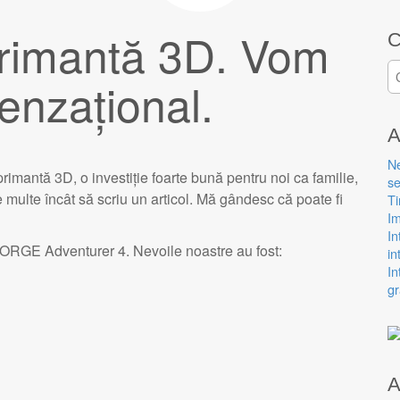
rimantă 3D. Vom
C
C
enzațional.
A
N
mantă 3D, o investiție foarte bună pentru noi ca familie,
se
e multe încât să scriu un articol. Mă gândesc că poate fi
Ti
Im
In
RGE Adventurer 4. Nevoile noastre au fost:
in
In
gr
A