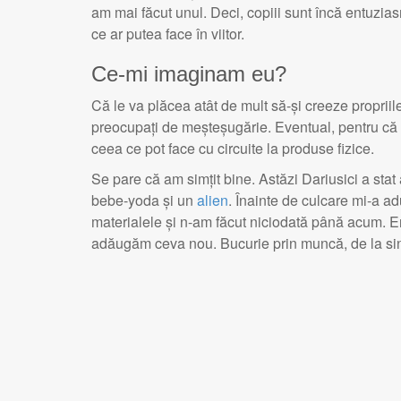
am mai făcut unul. Deci, copiii sunt încă entuzia
ce ar putea face în viitor.
Ce-mi imaginam eu?
Că le va plăcea atât de mult să-și creeze propriile 
preocupați de meșteșugărie. Eventual, pentru că tot
ceea ce pot face cu circuite la produse fizice.
Se pare că am simțit bine. Astăzi Dariusici a sta
bebe-yoda și un
alien
. Înainte de culcare mi-a a
materialele și n-am făcut niciodată până acum. E
adăugăm ceva nou. Bucurie prin muncă, de la si