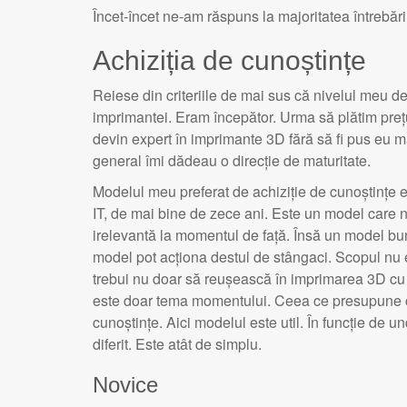
Încet-încet ne-am răspuns la majoritatea întrebă
Achiziția de cunoștințe
Reiese din criteriile de mai sus că nivelul meu de
imprimantei. Eram începător. Urma să plătim preț
devin expert în imprimante 3D fără să fi pus eu m
general îmi dădeau o direcție de maturitate.
Modelul meu preferat de achiziție de cunoștințe 
IT, de mai bine de zece ani. Este un model care n
irelevantă la momentul de față. Însă un model bun
model pot acționa destul de stângaci. Scopul nu es
trebui nu doar să reușească în imprimarea 3D cu mi
este doar tema momentului. Ceea ce presupune că 
cunoștințe. Aici modelul este util. În funcție de 
diferit. Este atât de simplu.
Novice