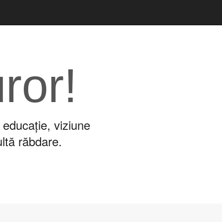
uror!
 educație, viziune
ultă răbdare.