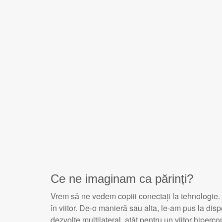
Ce ne imaginam ca părinți?
Vrem să ne vedem copiii conectați la tehnologie.
în viitor. De-o manieră sau alta, le-am pus la dis
dezvolte multilateral, atât pentru un viitor hiperco