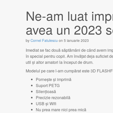
Ne-am luat imp
avea un 2023 s
by
Cornel Fatulescu
on
5 ianuarie 2023
Imediat se fac două săptămâni de când avem impri
în special pentru copii. Am învățat deja suficiet d
util și altor amatori la început de drum.
Modelul pe care l-am cumpărat este 3D FLASHFO
Pornește și imprimă
Suport PETG
Silențioasă
Precizie rezonabilă
USB și Wifi
Nu prea mare nici prea mică