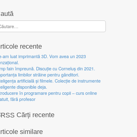
aută
aută după:
rticole recente
e-am luat imprimantă 3D. Vom avea un 2023
nzațional.
mp fain împreună. Discuție cu Corneluș din 2021.
portanța limbilor străine pentru gânditori.
teligența artificială și filmele. Colecție de instrumente
teligente disponible deja.
troducere în programare pentru copii – curs online
atuit, fără profesor
Cărți recente
rticole similare