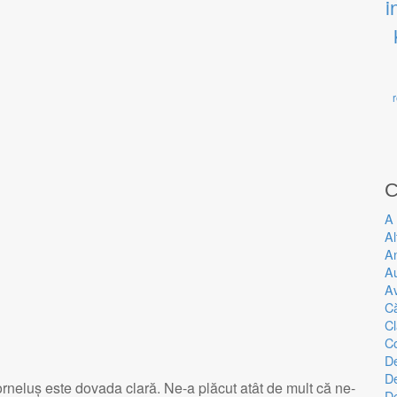
i
C
A 
Al
An
A
Av
Că
Cl
C
De
D
rneluș este dovada clară. Ne-a plăcut atât de mult că ne-
De