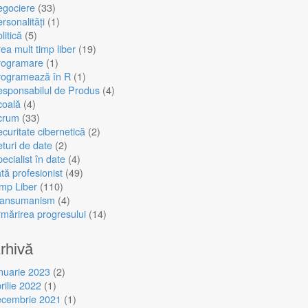
egociere
(33)
rsonalități
(1)
litică
(5)
ea mult timp liber
(19)
rogramare
(1)
rogramează în R
(1)
sponsabilul de Produs
(4)
coală
(4)
crum
(33)
curitate cibernetică
(2)
turi de date
(2)
ecialist în date
(4)
tă profesionist
(49)
mp Liber
(110)
ransumanism
(4)
mărirea progresului
(14)
rhivă
nuarie 2023
(2)
rilie 2022
(1)
ecembrie 2021
(1)