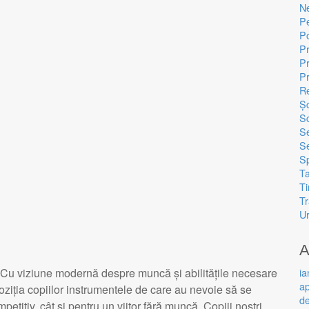
N
Pe
Po
Pr
P
P
Re
Ș
S
Se
Se
Sp
Ta
Ti
T
Ur
A
ia
 Cu viziune modernă despre muncă și abilitățile necesare
ap
poziția copiilor instrumentele de care au nevoie să se
d
mpetitiv, cât și pentru un viitor fără muncă. Copiii noștri