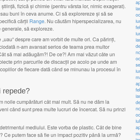
ap
 știință, fizică și chimie (pentru vârsta lor, nimic exagerat).
ia
 sau buni în ceva anume. Ci să explorereze și să se
o
iu
pecifică cărții
Range
. Nu căutăm hiperspecializarea, nu
fe
e generale, să exploreze.
iu
 „uau” despre care am vorbit de multe ori. Ca părinți,
ia
d
iciodată n-am avansat serios de teama prea multor
n
. Cât să mai adăugăm?! De ce?! Am mai văzut câte un
o
obiecte prin parcurile de discacții pe acolo pe unde am
s
 copiilor de fiecare dată când se minunau la procesul în
iu
m
ap
fe
i repede?
ia
em noile cumpărături cât mai mult. Să nu ne dăm la
d
n
 veni când sunt prea multe lucruri de încercat. Să nu prinzi
o
iu
ap
 detrimentul mediului. Este vorba de plastic. Cât de bine
ma
Ce putem face să fie un impact pozitiv până la urmă?
ia