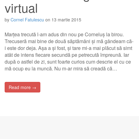
virtual
by
Cornel Fatulescu
on
13 martie 2015
Marțea trecută l-am adus din nou pe Corneluș la birou.
Trecuseră mai bine de două săptămâni și mă gândeam că-
i este dor deja. Așa a și fost, și tare mi-a mai plăcut să simt
atât de intens fiecare secundă pe petrecută împreună. Iar
după o astfel de zi, sunt foarte curios cum descrie el cu ce
mă ocup eu la muncă. Nu m-ar mira să creadă că…
Read more →