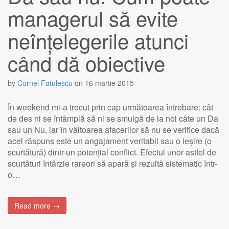
managerul să evite
neînțelegerile atunci
când dă obiective
by
Cornel Fatulescu
on
16 martie 2015
În weekend mi-a trecut prin cap următoarea întrebare: cât
de des ni se întâmplă să ni se smulgă de la noi câte un Da
sau un Nu, iar în vâltoarea afacerilor să nu se verifice dacă
acel răspuns este un angajament veritabil sau o ieșire (o
scurtătură) dintr-un potențial conflict. Efectul unor astfel de
scurtături întârzie rareori să apară și rezultă sistematic într-
o…
Read more →