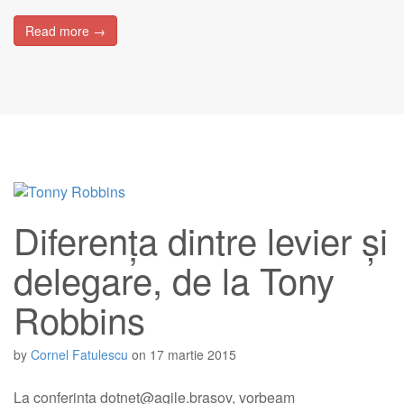
Read more →
Diferența dintre levier și
delegare, de la Tony
Robbins
by
Cornel Fatulescu
on
17 martie 2015
La conferința
dotnet@agile.bra
șov, vorbeam