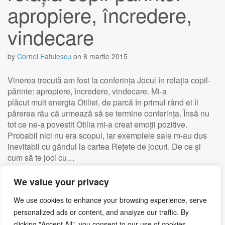
apropiere, încredere,
vindecare
by
Cornel Fatulescu
on
8 martie 2015
Vinerea trecută am fost la conferința Jocul în relaţia copil-
părinte: apropiere, încredere, vindecare. Mi-a
plăcut mult energia Otiliei, de parcă în primul rând ei îi
părerea rău că urmează să se termine conferința. Însă nu
tot ce ne-a povestit Otilia mi-a creat emoții pozitive.
Probabil nici nu era scopul, iar exemplele sale m-au dus
inevitabil cu gândul la cartea Rețete de jocuri. De ce și
cum să te joci cu…
We value your privacy
Read more →
We use cookies to enhance your browsing experience, serve
personalized ads or content, and analyze our traffic. By
clicking "Accept All", you consent to our use of cookies.