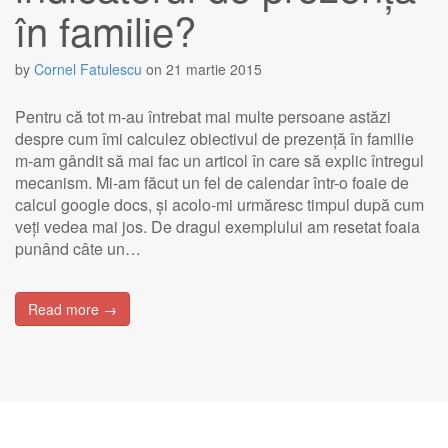
în familie?
by
Cornel Fatulescu
on
21 martie 2015
Pentru că tot m-au întrebat mai multe persoane astăzi
despre cum îmi calculez obiectivul de prezență în familie
m-am gândit să mai fac un articol în care să explic întregul
mecanism. Mi-am făcut un fel de calendar într-o foaie de
calcul google docs, și acolo-mi urmăresc timpul după cum
veți vedea mai jos. De dragul exemplului am resetat foaia
punând câte un…
Read more →