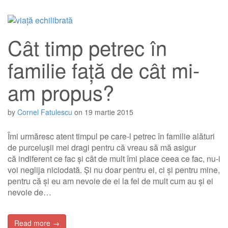
Cât timp petrec în
familie față de cât mi-
am propus?
by
Cornel Fatulescu
on
19 martie 2015
Îmi urmăresc atent timpul pe care-l petrec în familie alături
de purcelușii mei dragi pentru că vreau să mă asigur
că indiferent ce fac și cât de mult îmi place ceea ce fac, nu-i
voi neglija niciodată. Și nu doar pentru ei, ci și pentru mine,
pentru că și eu am nevoie de ei la fel de mult cum au și ei
nevoie de…
Read more →