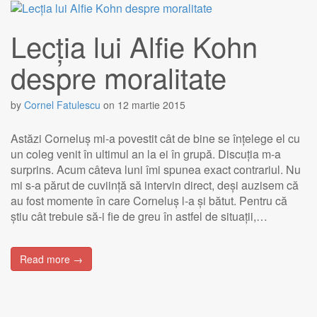
Lecția lui Alfie Kohn
despre moralitate
by
Cornel Fatulescu
on
12 martie 2015
Astăzi Corneluș mi-a povestit cât de bine se înțelege el cu
un coleg venit în ultimul an la ei în grupă. Discuția m-a
surprins. Acum câteva luni îmi spunea exact contrariul. Nu
mi s-a părut de cuviință să intervin direct, deși auzisem că
au fost momente în care Corneluș l-a și bătut. Pentru că
știu cât trebuie să-i fie de greu în astfel de situații,…
Read more →