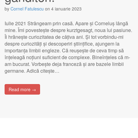
by
Cornel Fatulescu
on
4 ianuarie 2023
Iulie 2021 Strângeam prin casă. Apare și Corneluș lângă
mine. Îmi povestește despre kurztgesagt, noua lui pasiune.
Îi hrănește curiozitatea de câțiva ani. Și tot vorbindu-mi
despre curiozități și descoperiri științifice, ajungem la
importanța limbii engleze. Că reușește de ceva timp să
înțeleagă noțiuni suficient de complexe. Bineînțeles că m-
am bucurat. Vorbește deja franceză și are bazele limbii
germane. Adică citește…
Read more →