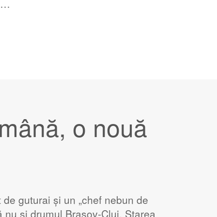
și…
mână, o nouă
de guturai și un „chef nebun de
să nu și drumul Brașov-Cluj. Starea