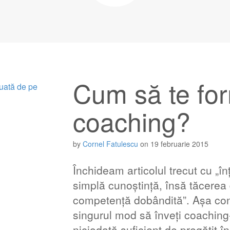
Cum să te for
coaching?
by
Cornel Fatulescu
on
19 februarie 2015
Închideam articolul trecut cu „în
simplă cunoștință, însă tăcerea 
competență dobândită”. Așa conti
singurul mod să înveți coaching-u
niciodată suficient de pregătit 