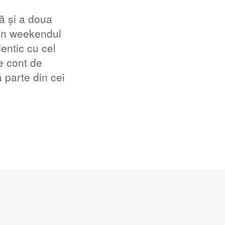
ă și a doua
 în weekendul
entic cu cel
e cont de
 parte din cei
a