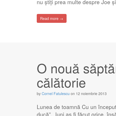
nu știți prea multe despre Joe 
Read more →
O nouă săptă
călătorie
by
Cornel Fatulescu
on
12 noiembrie 2013
Lunea de toamnă Cu un început 
ducă”, luni aș fi făcut orice, în