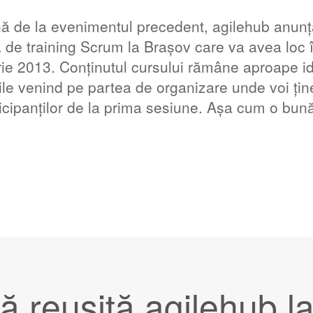
nă de la evenimentul precedent, agilehub anunț
ă de training Scrum la Brașov care va avea loc
e 2013. Conținutul cursului rămâne aproape id
rile venind pe partea de organizare unde voi țin
icipanților de la prima sesiune. Așa cum o bună
ă reușită agilehub l