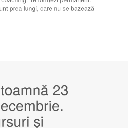
sunt prea lungi, care nu se bazează
 toamnă 23
decembrie.
rsuri și