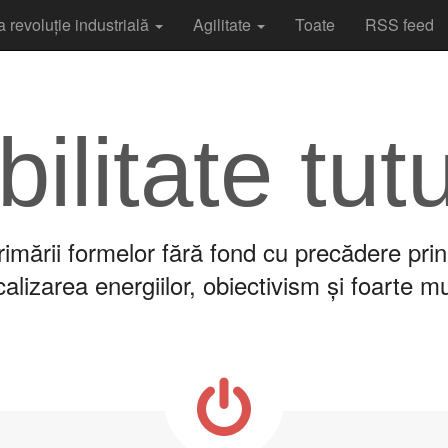
a revoluție industrială
Agilitate
Toate
RSS feed
bilitate tut
imării formelor fără fond cu precădere prin
lizarea energiilor, obiectivism și foarte m