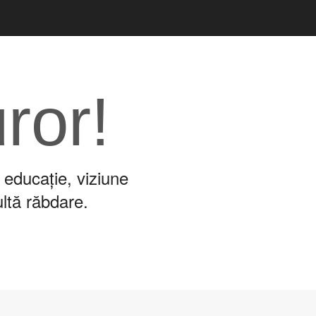
uror!
 educație, viziune
ultă răbdare.