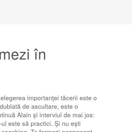
mezi în
țelegerea importanței tăcerii este o
dublată de ascultare, este o
nuă Alain și interviul de mai jos:
l este să practici. Și nu ești
în coaching. Te formezi permanent.