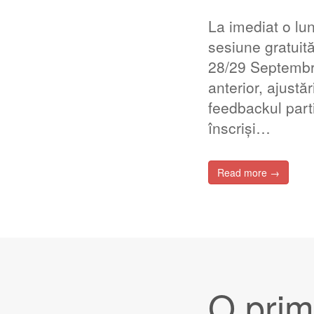
La imediat o lu
sesiune gratuit
28/29 Septembri
anterior, ajustă
feedbackul part
înscriși…
Read more →
O prim