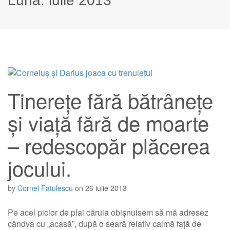
Lună:
iulie 2013
Tinereţe fără bătrâneţe
şi viaţă fără de moarte
– redescopăr plăcerea
jocului.
by
Cornel Fatulescu
on
26 iulie 2013
Pe acel picior de plai căruia obișnuisem să mă adresez
cândva cu „acasă”, după o seară relativ calmă față de