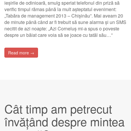
ieșirile de odinioară, smulg speriat telefonul din priză să
verific timpul rămas până la mult așteptatul eveniment:
„Tabăra de management 2013 – Chișinău”. Mai aveam 20
de minute până când ar fi trebuit să sune alarma și un SMS
necitit de azi noapte: „Azi Corneluș mi-a spus o poveste
despre un băiat care voia să se joace cu tatăl său…”
Read more →
Cât timp am petrecut
învățând despre mintea