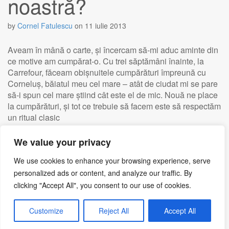
noastră?
by
Cornel Fatulescu
on
11 iulie 2013
Aveam în mână o carte, și încercam să-mi aduc aminte din
ce motive am cumpărat-o. Cu trei săptămâni înainte, la
Carrefour, făceam obișnuitele cumpărături împreună cu
Corneluș, băiatul meu cel mare – atât de ciudat mi se pare
să-i spun cel mare știind cât este el de mic. Nouă ne place
la cumpărături, și tot ce trebuie să facem este să respectăm
un ritual clasic
We value your privacy
Read more →
We use cookies to enhance your browsing experience, serve
personalized ads or content, and analyze our traffic. By
clicking "Accept All", you consent to our use of cookies.
Customize
Reject All
Accept All