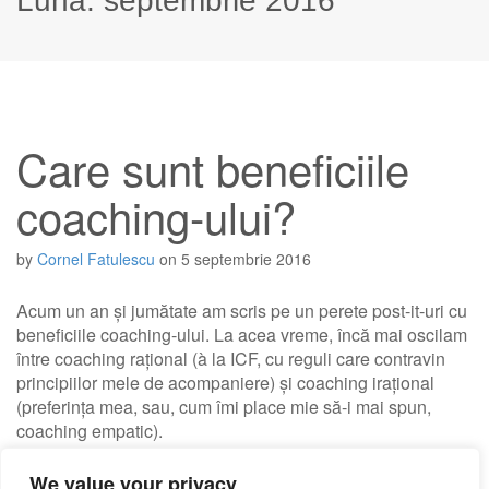
Lună:
septembrie 2016
Care sunt beneficiile
coaching-ului?
by
Cornel Fatulescu
on
5 septembrie 2016
Acum un an și jumătate am scris pe un perete post-it-uri cu
beneficiile coaching-ului. La acea vreme, încă mai oscilam
între coaching rațional (à la ICF, cu reguli care contravin
principiilor mele de acompaniere) și coaching irațional
(preferința mea, sau, cum îmi place mie să-i mai spun,
coaching empatic).
We value your privacy