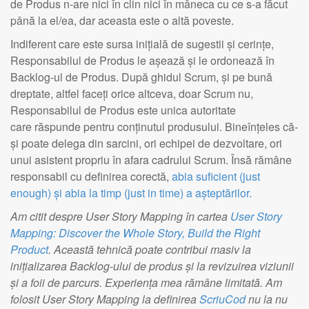
de Produs n-are nici în clin nici în mâneca cu ce s-a făcut
până la el/ea, dar aceasta este o altă poveste.
Indiferent care este sursa inițială de sugestii și cerințe,
Responsabilul de Produs le așează și le ordonează în
Backlog-ul de Produs. După ghidul Scrum, și pe bună
dreptate, altfel faceți orice altceva, doar Scrum nu,
Responsabilul de Produs este unica autoritate
care răspunde pentru conținutul produsului. Bineînțeles că-
și poate delega din sarcini, ori echipei de dezvoltare, ori
unui asistent propriu în afara cadrului Scrum. Însă rămâne
responsabil cu definirea corectă,
abia suficient (just
enough) și abia la timp (just in time) a așteptărilor.
Am citit despre User Story Mapping în cartea
User Story
Mapping: Discover the Whole Story, Build the Right
Product
. Această tehnică poate contribui masiv la
inițializarea Backlog-ului de produs și la revizuirea viziunii
și a foii de parcurs. Experiența mea rămâne limitată. Am
folosit User Story Mapping la definirea
ScriuCod
nu la nu