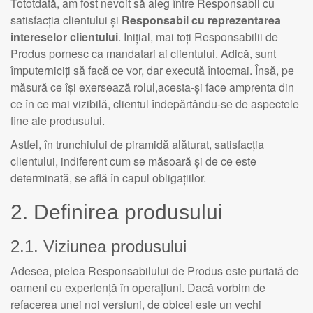
Tototdată, am fost nevoit să aleg între Responsabil cu
satisfacția clientului și
Responsabil cu reprezentarea
intereselor clientului
. Inițial, mai toți Responsabilii de
Produs pornesc ca mandatari ai clientului. Adică, sunt
împuterniciți să facă ce vor, dar execută întocmai. Însă, pe
măsură ce își exersează rolul,acesta-și face amprenta din
ce în ce mai vizibilă, clientul îndepărtându-se de aspectele
fine ale produsului.
Astfel, în trunchiului de piramidă alăturat, satisfacția
clientului, indiferent cum se măsoară și de ce este
determinată, se află în capul obligațiilor.
2. Definirea produsului
2.1. Viziunea produsului
Adesea, pielea Responsabilului de Produs este purtată de
oameni cu experiență în operațiuni. Dacă vorbim de
refacerea unei noi versiuni, de obicei este un vechi