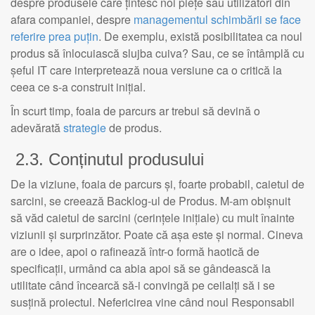
despre produsele care țintesc noi piețe sau utilizatori din
afara companiei, despre
managementul schimbării se face
referire prea puțin
. De exemplu, există posibilitatea ca noul
produs să înlocuiască slujba cuiva? Sau, ce se întâmplă cu
șeful IT care interpretează noua versiune ca o critică la
ceea ce s-a construit inițial.
În scurt timp, foaia de parcurs ar trebui să devină o
adevărată
strategie
de produs.
2.3. Conținutul produsului
De la viziune, foaia de parcurs și, foarte probabil, caietul de
sarcini, se creează Backlog-ul de Produs. M-am obișnuit
să văd caietul de sarcini (cerințele inițiale) cu mult înainte
viziunii și surprinzător. Poate că așa este și normal. Cineva
are o idee, apoi o rafinează într-o formă haotică de
specificații, urmând ca abia apoi să se gândească la
utilitate când încearcă să-i convingă pe ceilalți să i se
susțină proiectul. Nefericirea vine când noul Responsabil