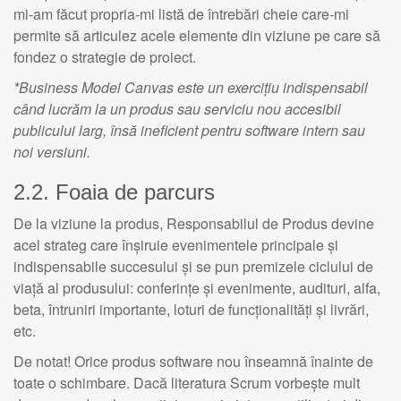
mi-am făcut propria-mi listă de întrebări cheie care-mi
permite să articulez acele elemente din viziune pe care să
fondez o strategie de proiect.
*Business Model Canvas este un exercițiu indispensabil
când lucrăm la un produs sau serviciu nou accesibil
publicului larg, însă ineficient pentru software intern sau
noi versiuni.
2.2. Foaia de parcurs
De la viziune la produs, Responsabilul de Produs devine
acel strateg care înșiruie evenimentele principale și
indispensabile succesului și se pun premizele ciclului de
viață al produsului: conferințe și evenimente, audituri, alfa,
beta, întruniri importante, loturi de funcționalități și livrări,
etc.
De notat! Orice produs software nou înseamnă înainte de
toate o schimbare. Dacă literatura Scrum vorbește mult