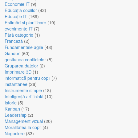
Economie IT
(9)
Educația copiilor
(42)
Educație IT
(169)
Estimări și planificare
(19)
evenimente IT
(7)
Fără categorie
(1)
Franceză
(2)
Fundamentele agile
(48)
Gânduri
(60)
gestiunea conflictelor
(8)
Gruparea datelor
(2)
Imprimare 3D
(1)
informatică pentru copii
(7)
instantanee
(26)
Instrumente simple
(18)
Inteligență artificială
(10)
Istorie
(5)
Kanban
(17)
Leadership
(2)
Management vizual
(20)
Moralitatea la copii
(4)
Negociere
(33)