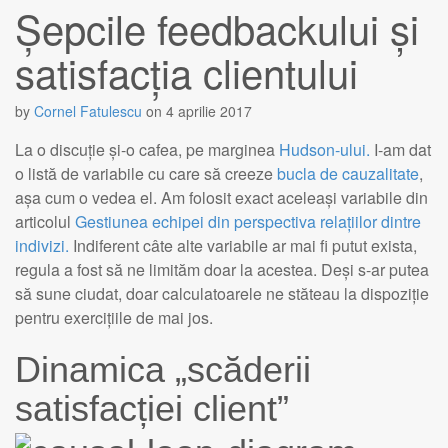
Șepcile feedbackului și
satisfacția clientului
by
Cornel Fatulescu
on
4 aprilie 2017
La o discuție și-o cafea, pe marginea
Hudson-ului.
I-am dat
o listă de variabile cu care să creeze
bucla de cauzalitate
,
așa cum o vedea el. Am folosit exact aceleași variabile din
articolul
Gestiunea echipei din perspectiva relațiilor dintre
indivizi.
Indiferent câte alte variabile ar mai fi putut exista,
regula a fost să ne limităm doar la acestea. Deși s-ar putea
să sune ciudat, doar calculatoarele ne stăteau la dispoziție
pentru exercițiile de mai jos.
Dinamica „scăderii
satisfacției client”