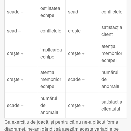
ostilitatea
scade –
scad
conflictele
echipei
satisfacția
scad –
conflictele
crește
client
atenția
implicarea
crește +
crește +
membrilor
echipei
echipei
atenția
numărul
crește +
membrilor
scade –
de
echipei
anomalii
numărul
satisfacția
scade –
de
crește +
clientului
anomalii
Ca exercițiu de joacă, și pentru că nu ne-a plăcut forma
diagramei, ne-am gândit să așezăm aceste variabile pe