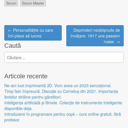
Scrum
Scrum Master
← Personalitățile cu care
Deprinderi neobișnuite de
Post navigation
îmi place să lucrez
învățare. 1917 une passion
russe. →
Caută
Caută după:
Articole recente
Ne-am luat imprimantă 3D. Vom avea un 2023 senzațional.
Timp fain împreună. Discuție cu Corneluș din 2021. Importanța
limbilor străine pentru gânditori.
Inteligența artificială și filmele. Colecție de instrumente inteligente
disponible deja.
Introducere în programare pentru copii – curs online gratuit, fără
profesor