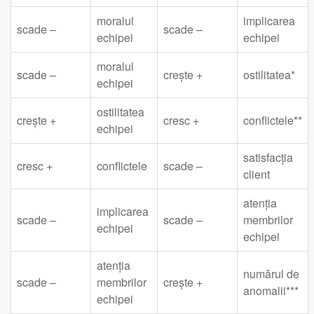
moralul
implicarea
scade –
scade –
echipei
echipei
moralul
scade –
crește +
ostilitatea*
echipei
ostilitatea
crește +
cresc +
conflictele**
echipei
satisfacția
cresc +
conflictele
scade –
client
atenția
implicarea
scade –
scade –
membrilor
echipei
echipei
atenția
numărul de
scade –
membrilor
crește +
anomalii***
echipei