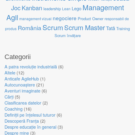
Management
Joc
Kanban
Lego
leadership
Lean
Agil
negociere
Product Owner
management vizual
responsabil de
Scrum
Scrum Master
România
Tată
Training
produs
Scrum
învățare
Categorii
A patra revoluție industrială
(6)
Altele
(12)
Anticafe AgileHub
(1)
Autocunoaștere
(21)
Aventuri imaginate
(6)
Cărți
(5)
Clasificarea datelor
(2)
Coaching
(16)
Definiții pe înțelesul tuturor
(6)
Descoperă Franța
(2)
Despre educație în general
(3)
Despre mine
(3)