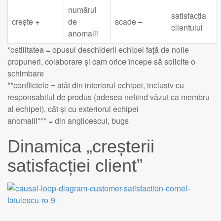
numărul
satisfacția
crește +
de
scade –
clientului
anomalii
*ostilitatea = opusul deschiderii echipei față de noile
propuneri, colaborare și cam orice începe să solicite o
schimbare
**conflictele = atât din interiorul echipei, inclusiv cu
responsabilul de produs (adesea nefiind văzut ca membru
al echipei), cât și cu exteriorul echipei
anomalii*** = din anglicescul, bugs
Dinamica „creșterii
satisfacției client”