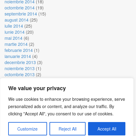
noiembrie 2014
(18)
octombrie 2014
(19)
septembrie 2014
(15)
august 2014
(25)
iulie 2014
(25)
iunie 2014
(20)
mai 2014
(6)
martie 2014
(2)
februarie 2014
(1)
ianuarie 2014
(4)
decembrie 2013
(3)
noiembrie 2013
(1)
octombrie 2013
(2)
septembrie 2013
(10)
august 2013
(11)
We value your privacy
iulie 2013
(2)
iunie 2013
(3)
We use cookies to enhance your browsing experience, serve
mai 2013
(4)
personalized ads or content, and analyze our traffic. By
clicking "Accept All", you consent to our use of cookies.
Customize
Reject All
Accept All